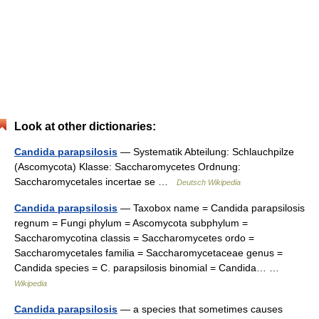
Look at other dictionaries:
Candida parapsilosis
— Systematik Abteilung: Schlauchpilze
(Ascomycota) Klasse: Saccharomycetes Ordnung:
Saccharomycetales incertae se …
Deutsch Wikipedia
Candida parapsilosis
— Taxobox name = Candida parapsilosis
regnum = Fungi phylum = Ascomycota subphylum =
Saccharomycotina classis = Saccharomycetes ordo =
Saccharomycetales familia = Saccharomycetaceae genus =
Candida species = C. parapsilosis binomial = Candida… …
Wikipedia
Candida parapsilosis
— a species that sometimes causes