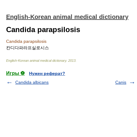
English-Korean animal medical dictionary
Candida parapsilosis
Candida parapsilosis
칸디다파라프실로시스
English-Korean animal medical dictionary
.
2013
.
Игры ⚽
Нужен реферат?
Candida albicans
Canis