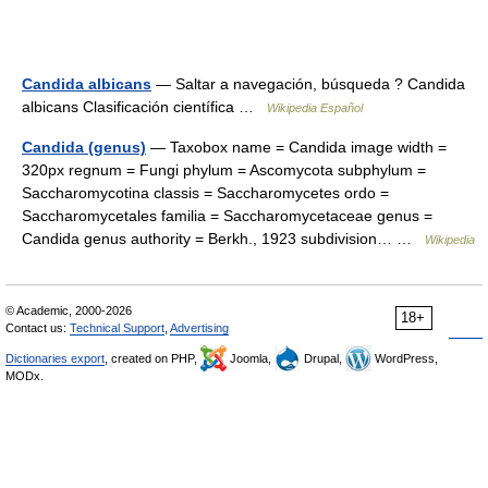
Candida albicans
— Saltar a navegación, búsqueda ? Candida
albicans Clasificación científica …
Wikipedia Español
Candida (genus)
— Taxobox name = Candida image width =
320px regnum = Fungi phylum = Ascomycota subphylum =
Saccharomycotina classis = Saccharomycetes ordo =
Saccharomycetales familia = Saccharomycetaceae genus =
Candida genus authority = Berkh., 1923 subdivision… …
Wikipedia
© Academic, 2000-2026
18+
Contact us:
Technical Support
,
Advertising
Dictionaries export
, created on PHP,
Joomla,
Drupal,
WordPress,
MODx.